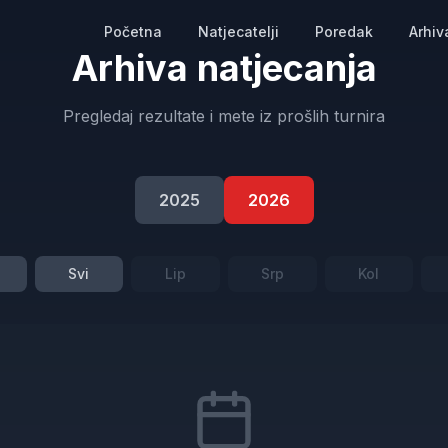
Početna
Natjecatelji
Poredak
Arhiv
Arhiva natjecanja
Pregledaj rezultate i mete iz prošlih turnira
2025
2026
Svi
Lip
Srp
Kol